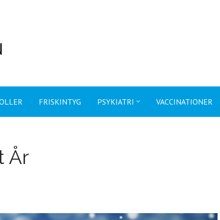
OLLER
FRISKINTYG
PSYKIATRI
VACCINATIONER
t År